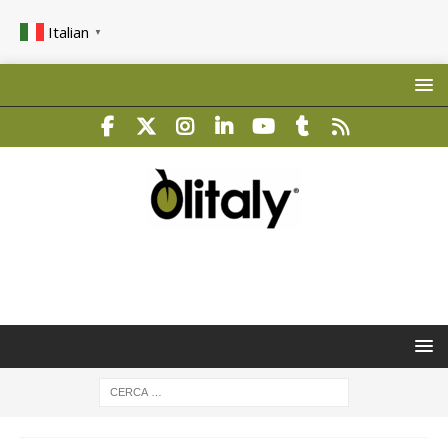
Italian
▼