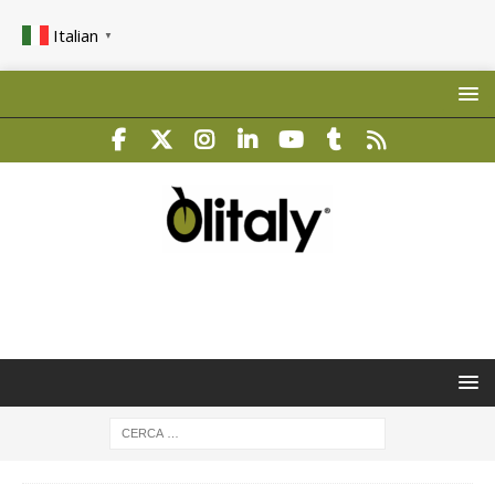
Italian
▼