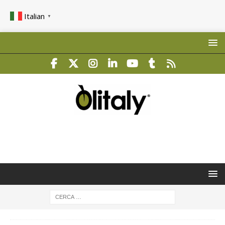
Italian
▼