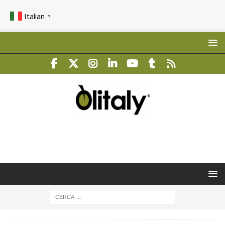
Italian
▼