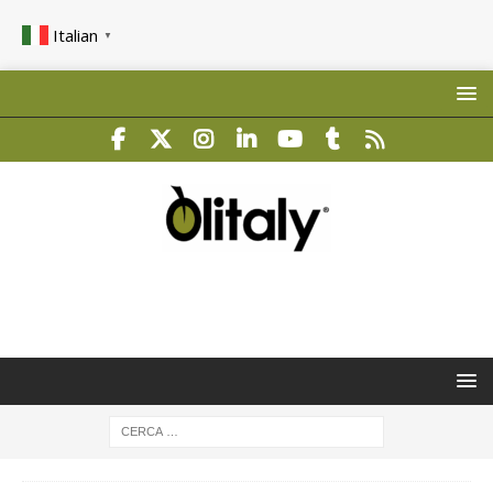
Italian
▼