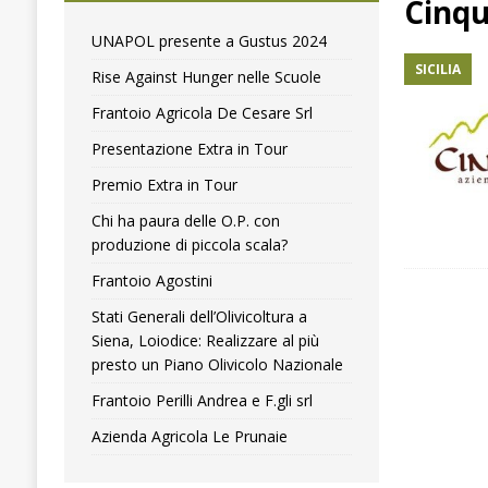
Cinqu
[ 4 Agosto 2024 ]
Premio Extra in Tour
NOTIZIE
UNAPOL presente a Gustus 2024
SICILIA
[ 4 Aprile 2018 ]
Olitaly lancia la mappatura dei picc
Rise Against Hunger nelle Scuole
Frantoio Agricola De Cesare Srl
Presentazione Extra in Tour
Premio Extra in Tour
Chi ha paura delle O.P. con
produzione di piccola scala?
Frantoio Agostini
Stati Generali dell’Olivicoltura a
Siena, Loiodice: Realizzare al più
presto un Piano Olivicolo Nazionale
Frantoio Perilli Andrea e F.gli srl
Azienda Agricola Le Prunaie