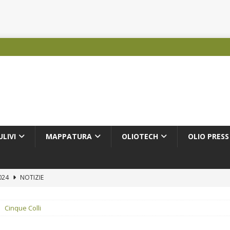
ULIVI
MAPPATURA
OLIOTECH
OLIO PRESS
2024
NOTIZIE
NOTIZIE
Cinque Colli
PRODUTTORI OLEARI
MUNICATI STAMPA