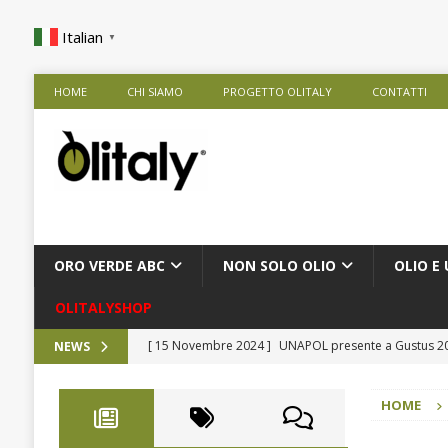
Italian
▼
HOME
CHI SIAMO
PROGETTO OLITALY
CONTATTI
ORO VERDE ABC
NON SOLO OLIO
OLIO E 
OLITALYSHOP
[ 15 Novembre 2024 ]
UNAPOL presente a Gustus 
NEWS
[ 9 Ottobre 2024 ]
Rise Against Hunger nelle Scuole
HOME
[ 28 Agosto 2024 ]
Frantoio Agricola De Cesare Srl
[ 9 Agosto 2024 ]
Presentazione Extra in Tour
CO