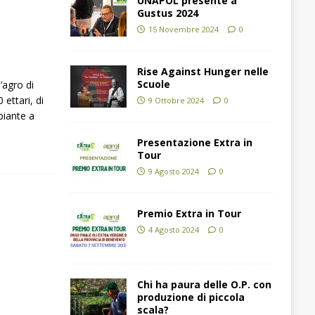
UNAPOL presente a
Gustus 2024
15 Novembre 2024
0
Rise Against Hunger nelle
Scuole
l’agro di
 ettari, di
9 Ottobre 2024
0
piante a
Presentazione Extra in
Tour
9 Agosto 2024
0
Premio Extra in Tour
4 Agosto 2024
0
Chi ha paura delle O.P. con
produzione di piccola
scala?