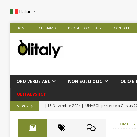
Italian
▼
HOME
CHI SIAMO
PROGETTO OLITALY
CONTATTI
ORO VERDE ABC
NON SOLO OLIO
OLIO E 
OLITALYSHOP
[ 15 Novembre 2024 ]
UNAPOL presente a Gustus 
NEWS
[ 9 Ottobre 2024 ]
Rise Against Hunger nelle Scuole
HOME
[ 28 Agosto 2024 ]
Frantoio Agricola De Cesare Srl
[ 9 Agosto 2024 ]
Presentazione Extra in Tour
NOT