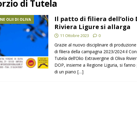
rzio di Tutela
TI STAMPA
Il patto di filiera dell’oli
E OLII DI OLIVA
oli produttori.
COMUNICATI STAMPA
Riviera Ligure si allarga
11 Ottobre 2023
0
Grazie al nuovo disciplinare di produzione
di filiera della campagna 2023/2024 il Con
Tutela dell’Olio Extravergine di Oliva Rivie
DOP, insieme a Regione Liguria, si fanno
di un piano
[…]