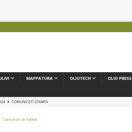
ULIVI
MAPPATURA
OLIOTECH
OLIO PRESS
2024
COMUNICATI STAMPA
COMUNICATI STAMPA
Consorzio di Tutela
PRODUTTORI OLEARI
IZIE