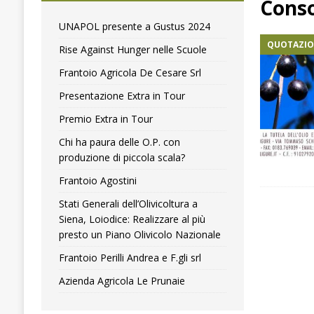
Conso
[ 4 Agosto 2024 ]
Premio Extra in Tour
COMUNICA
UNAPOL presente a Gustus 2024
QUOTAZION
[ 4 Aprile 2018 ]
Olitaly lancia la mappatura dei picc
Rise Against Hunger nelle Scuole
Frantoio Agricola De Cesare Srl
Presentazione Extra in Tour
Premio Extra in Tour
Chi ha paura delle O.P. con
produzione di piccola scala?
Frantoio Agostini
Stati Generali dell’Olivicoltura a
Siena, Loiodice: Realizzare al più
presto un Piano Olivicolo Nazionale
Frantoio Perilli Andrea e F.gli srl
Azienda Agricola Le Prunaie