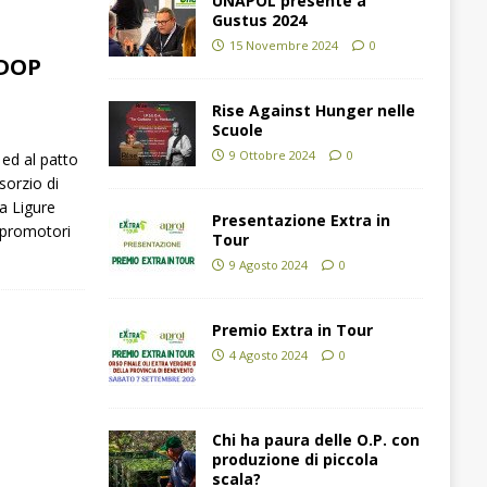
UNAPOL presente a
Gustus 2024
15 Novembre 2024
0
o DOP
Rise Against Hunger nelle
Scuole
9 Ottobre 2024
0
 ed al patto
sorzio di
ra Ligure
Presentazione Extra in
 promotori
Tour
9 Agosto 2024
0
Premio Extra in Tour
4 Agosto 2024
0
Chi ha paura delle O.P. con
produzione di piccola
scala?