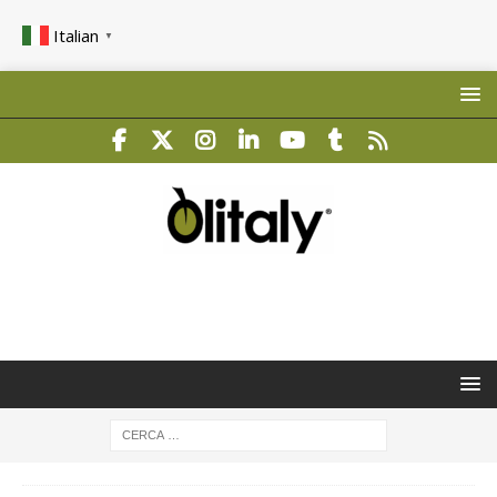
Italian
▼