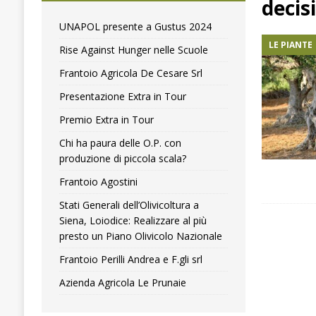
decis
[ 4 Agosto 2024 ]
Premio Extra in Tour
COMUNICA
UNAPOL presente a Gustus 2024
LE PIANTE
[ 4 Aprile 2018 ]
Olitaly lancia la mappatura dei picc
Rise Against Hunger nelle Scuole
Frantoio Agricola De Cesare Srl
Presentazione Extra in Tour
Premio Extra in Tour
Chi ha paura delle O.P. con
produzione di piccola scala?
Frantoio Agostini
Stati Generali dell’Olivicoltura a
Siena, Loiodice: Realizzare al più
presto un Piano Olivicolo Nazionale
Frantoio Perilli Andrea e F.gli srl
Azienda Agricola Le Prunaie