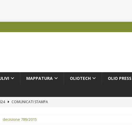
ULIVI
MAPPATURA
OLIOTECH
OLIO PRESS
2024
COMUNICATI STAMPA
COMUNICATI STAMPA
decisione 789/2015
PRODUTTORI OLEARI
IZIE