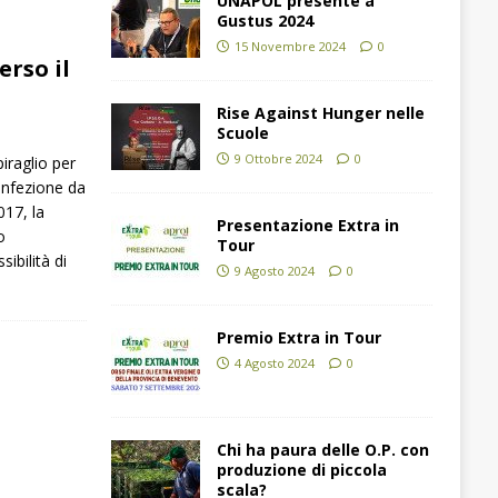
UNAPOL presente a
Gustus 2024
15 Novembre 2024
0
erso il
Rise Against Hunger nelle
Scuole
9 Ottobre 2024
0
iraglio per
l’infezione da
017, la
Presentazione Extra in
o
Tour
ibilità di
9 Agosto 2024
0
Premio Extra in Tour
4 Agosto 2024
0
Chi ha paura delle O.P. con
produzione di piccola
scala?