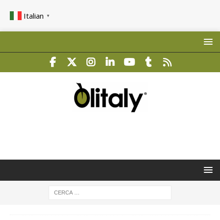
Italian
▼