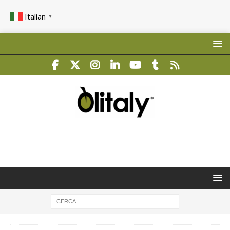
Italian
▼