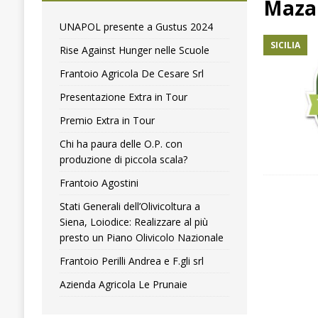
Mazar
[ 4 Agosto 2024 ]
Premio Extra in Tour
COMUNICA
UNAPOL presente a Gustus 2024
SICILIA
[ 4 Aprile 2018 ]
Olitaly lancia la mappatura dei picc
Rise Against Hunger nelle Scuole
Frantoio Agricola De Cesare Srl
Presentazione Extra in Tour
Premio Extra in Tour
Chi ha paura delle O.P. con
produzione di piccola scala?
Frantoio Agostini
Stati Generali dell’Olivicoltura a
Siena, Loiodice: Realizzare al più
presto un Piano Olivicolo Nazionale
Frantoio Perilli Andrea e F.gli srl
Azienda Agricola Le Prunaie