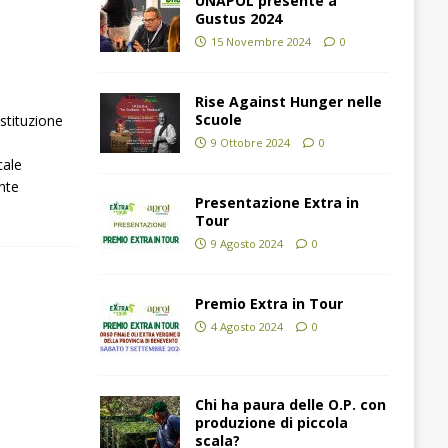
UNAPOL presente a
Gustus 2024
15 Novembre 2024
0
Rise Against Hunger nelle
Scuole
stituzione
i
9 Ottobre 2024
0
cale
ante
Presentazione Extra in
Tour
9 Agosto 2024
0
Premio Extra in Tour
4 Agosto 2024
0
Chi ha paura delle O.P. con
produzione di piccola
scala?