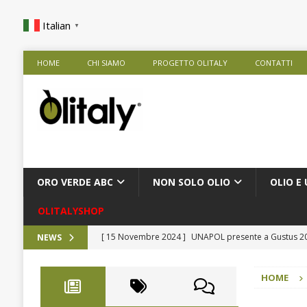
Italian
▼
HOME
CHI SIAMO
PROGETTO OLITALY
CONTATTI
ORO VERDE ABC
NON SOLO OLIO
OLIO E 
OLITALYSHOP
[ 15 Novembre 2024 ]
UNAPOL presente a Gustus 
NEWS
[ 9 Ottobre 2024 ]
Rise Against Hunger nelle Scuole
HOME
[ 28 Agosto 2024 ]
Frantoio Agricola De Cesare Srl
[ 9 Agosto 2024 ]
Presentazione Extra in Tour
NOT