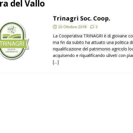
a del Vallo
TI STAMPA
Trinagri Soc. Coop.
oli produttori.
COMUNICATI STAMPA
20 Ottobre 2018
3
La Cooperativa TRINAGRI è di giovane co
ma fin da subito ha attuato una politica d
riqualificazione del patrimonio agricolo lo
acquisendo e riqualificando uliveti con pi
[…]