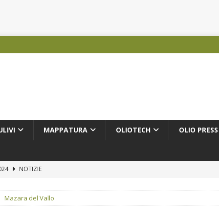
ULIVI
MAPPATURA
OLIOTECH
OLIO PRESS
2024
NOTIZIE
COMUNICATI STAMPA
Mazara del Vallo
PRODUTTORI OLEARI
IZIE