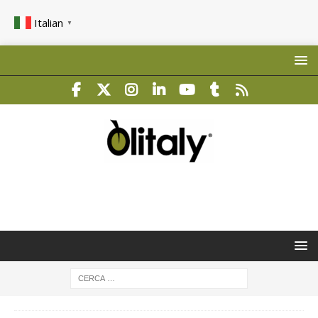
Italian
▼