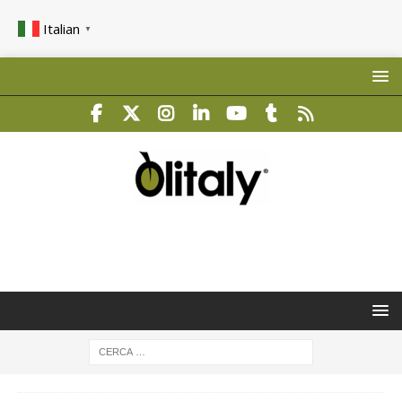
Italian
▼