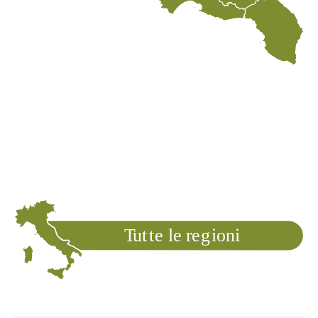
T
ut
t
e le
r
e
g
ioni