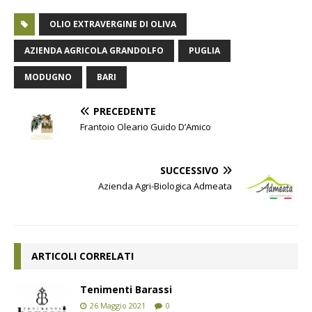
OLIO EXTRAVERGINE DI OLIVA
AZIENDA AGRICOLA GRANDOLFO
PUGLIA
MODUGNO
BARI
PRECEDENTE
Frantoio Oleario Guido D’Amico
SUCCESSIVO
Azienda Agri-Biologica Admeata
ARTICOLI CORRELATI
Tenimenti Barassi
26 Maggio 2021
0