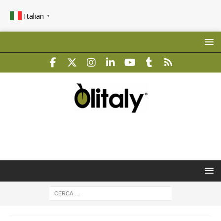
Italian
▼