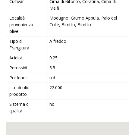
Cultivar
Cima di Bitonto, Coratina, Cima di
Melfi
Località
Modugno, Grumo Appula, Palo del
provenienza
Colle, Bitritto, Bitetto
olive
Tipo di
A freddo
Frangitura
Acidità
0.25
Perossidi
5.5
Polifenoli
n.d.
Litri di olio
22.000
prodotto
Sistema di
no
qualità