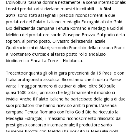
L’olivoltura italiana domina nettamente la scena internazionale:
i nostri produttori si rivelano maestri inimitabili. A
Biol
2017
sono stati assegnati i preziosi riconoscimenti a due
produttori del Palato Italiano: medaglia Extragold all’olio Gold
Bio dell’azienda campana Tenuta Romano e medaglia Gold al
Meliddu del produttore sardo Giuseppe Brozzu. Sul podio della
top ten, al primo posto, Olivastro dell’azienda laziale
Quattrociocchi di Alatri; secondo Francibio della toscana Franci
a Montenero d’Orcia; e al terzo posto l’olio andaluso
biodinamico Finca La Torre – Hojblanca.
Trecentocinquanta gli oli in gara provenienti da 15 Paesi e con
l’Italia protagonista assoluta. Ricordiamo che il nostro Paese
vanta il maggior numero di cultivar di olivo: oltre 500 sulle
quasi 1600 totali, primato che legittimamente il mondo ci
invidia. Anche Il Palato Italiano ha partecipato della gioia di due
suoi produttori che hanno ricevuto ambiti premi. L’azienda
campana Tenuta Romano con l’olio Gold Bio ha ricevuto la
Medaglia Extragold, il massimo riconoscimento rilasciato dal
prestigioso concorso internazionale; il produttore sardo
Giuseppe Brozzu con Meliddu ha ricevuto la Medaglia Gold.