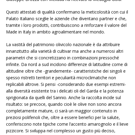
Questi attestati di qualità confermano la meticolosità con cui il
Palato Italiano sceglie le aziende che diventano partner e che,
tramite i loro prodotti, contribuiscono a rinforzare il valore del
Made in Italy in ambito agroalimentare nel mondo.
La vastità del patrimonio olivicolo nazionale è da attribuire
innanzitutto alla varietà di cultivar ma anche a numerosi altri
parametri che si concretizzano in combinazioni pressoché
infinite. Da nord a sud incidono differenze di latitudine come di
altitudine oltre che -grandemente- caratteristiche dei singoli e
spesso ristretti territori e peculiarità microclimatiche non
replicabili altrove. Si pensi -considerando due esempi estremi-
alla diversità esistente tra i delicati oli del Garda e la potenza
sprigionata da quelli del Sannio. Anche la raccolta incide sul
risultato: se precoce, quando cioè le olive non sono ancora
completamente mature, ci sarà un maggior contenuto in
preziosi polifenoli che, oltre a essere benefici per la salute,
conferiscono note tipiche come l’accento amarognolo e il lieve
pizzicore. Si sviluppa nel complesso un gusto più deciso,