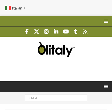
Italian
▼