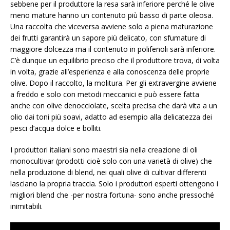
sebbene per il produttore la resa sarà inferiore perché le olive
meno mature hanno un contenuto più basso di parte oleosa.
Una raccolta che viceversa avviene solo a piena maturazione
dei frutti garantirà un sapore più delicato, con sfumature di
maggiore dolcezza ma il contenuto in polifenoli sarà inferiore.
C’è dunque un equilibrio preciso che il produttore trova, di volta
in volta, grazie all’esperienza e alla conoscenza delle proprie
olive. Dopo il raccolto, la molitura. Per gli extravergine avviene
a freddo e solo con metodi meccanici e può essere fatta
anche con olive denocciolate, scelta precisa che darà vita a un
olio dai toni più soavi, adatto ad esempio alla delicatezza dei
pesci d’acqua dolce e bolliti.
I produttori italiani sono maestri sia nella creazione di oli
monocultivar (prodotti cioè solo con una varietà di olive) che
nella produzione di blend, nei quali olive di cultivar differenti
lasciano la propria traccia. Solo i produttori esperti ottengono i
migliori blend che -per nostra fortuna- sono anche pressoché
inimitabili.