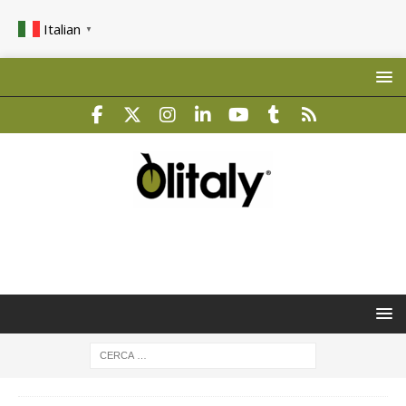
Italian
▼