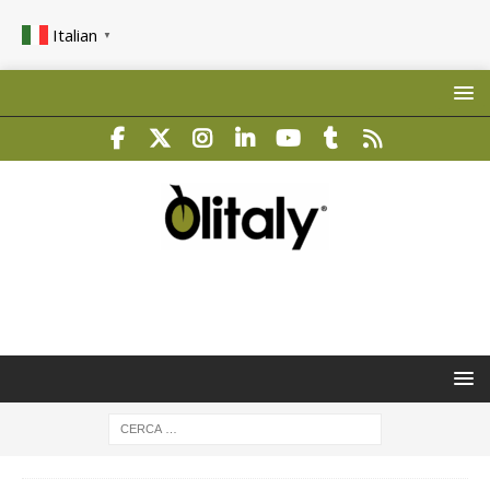
Italian
▼