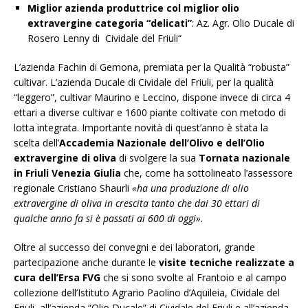
Miglior azienda produttrice col miglior olio
extravergine categoria “delicati”
: Az. Agr. Olio Ducale di
Rosero Lenny di Cividale del Friuli“
L’azienda Fachin di Gemona, premiata per la Qualità “robusta”
cultivar. L’azienda Ducale di Cividale del Friuli, per la qualità
“leggero”, cultivar Maurino e Leccino, dispone invece di circa 4
ettari a diverse cultivar e 1600 piante coltivate con metodo di
lotta integrata. Importante novità di quest’anno è stata la
scelta dell’
Accademia Nazionale dell’Olivo e dell’Olio
extravergine di oliva
di svolgere la sua
Tornata nazionale
in Friuli Venezia Giulia
che, come ha sottolineato l’assessore
regionale Cristiano Shaurli
«ha una produzione di olio
extravergine di oliva in crescita tanto che dai 30 ettari di
qualche anno fa si è passati ai 600 di oggi».
Oltre al successo dei convegni e dei laboratori, grande
partecipazione anche durante le
visite tecniche realizzate a
cura dell’Ersa FVG
che si sono svolte al Frantoio e al campo
collezione dell’Istituto Agrario Paolino d’Aquileia, Cividale del
Friuli, all’azienda “Olio Ducale” di Cividale del Friuli e all’azienda