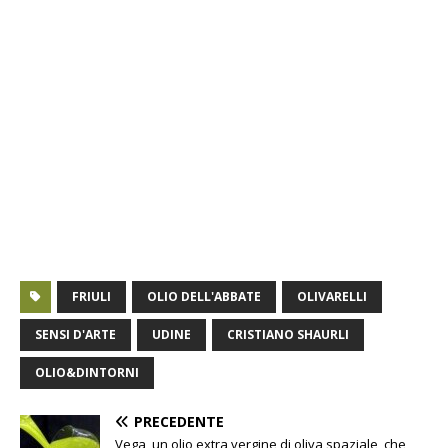
FRIULI
OLIO DELL'ABBATE
OLIVARELLI
SENSI D'ARTE
UDINE
CRISTIANO SHAURLI
OLIO&DINTORNI
PRECEDENTE
Vega, un olio extra vergine di oliva spaziale, che