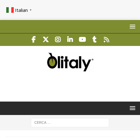
Italian
▼