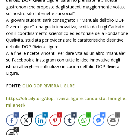
dell’olio DOP Riviera Ligure. Saranno premiate le 5 ricette
gastronomiche proposte dagli studenti maggiormente votate
sul nostro sito Internet e sui social”.
Ai giovani studenti sarà consegnato il “Manuale dell’olio DOP
Riviera Ligure”, una guida innovativa, scritta da Luigi Caricato
con il coordinamento scientifico ed editoriale della Fondazione
Qualivita, studiata per evidenziare le caratteristiche distintive
dell’olio DOP Riviera Ligure.
Alla fine le ricette vincenti. Per dare vita ad un altro “manuale”
su Facebook e Instagram con tutte le idee innovative degli
istituti alberghieri sull’utilizzo in cucina dell’olio DOP Riviera
Ligure.
FONTE:
OLIO DOP RIVIERA LIGURE
https://olitaly.org/dop-riviera-ligure-conquista-famiglie-
milanesi/
0
0
0
1
0
0
0
0
0