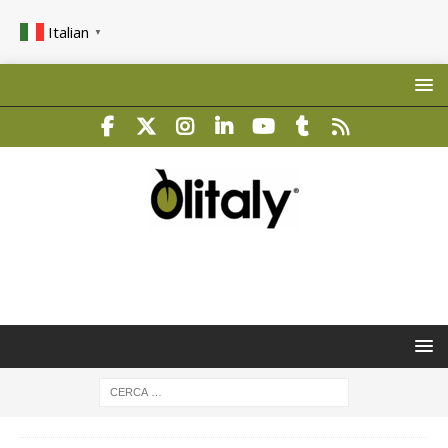
Italian
▼