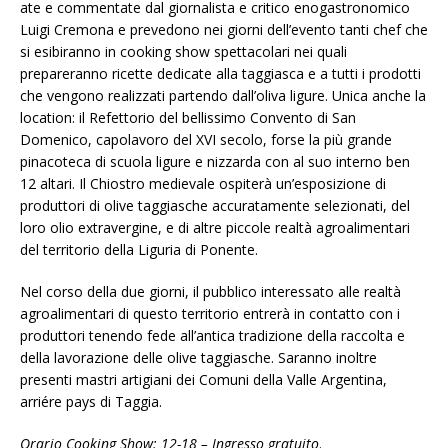
ate e commentate dal giornalista e critico enogastronomico
Luigi Cremona e prevedono nei giorni dell’evento tanti chef che
si esibiranno in cooking show spettacolari nei quali
prepareranno ricette dedicate alla taggiasca e a tutti i prodotti
che vengono realizzati partendo dall’oliva ligure. Unica anche la
location: il Refettorio del bellissimo Convento di San
Domenico, capolavoro del XVI secolo, forse la più grande
pinacoteca di scuola ligure e nizzarda con al suo interno ben
12 altari. Il Chiostro medievale ospiterà un’esposizione di
produttori di olive taggiasche accuratamente selezionati, del
loro olio extravergine, e di altre piccole realtà agroalimentari
del territorio della Liguria di Ponente.
Nel corso della due giorni, il pubblico interessato alle realtà
agroalimentari di questo territorio entrerà in contatto con i
produttori tenendo fede all’antica tradizione della raccolta e
della lavorazione delle olive taggiasche. Saranno inoltre
presenti mastri artigiani dei Comuni della Valle Argentina,
arriére pays di Taggia.
Orario Cooking Show: 12-18 – Ingresso gratuito
.