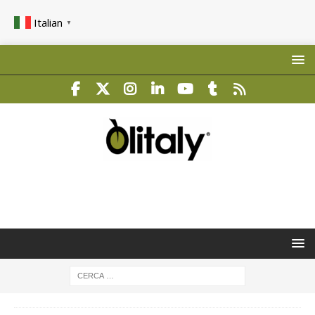
Italian
▼