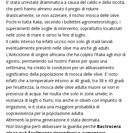
E’ stata un’estate drammatica a causa del caldo e della siccità,
che però hanno almeno avuto il pregio di ridurre
drasticamente, se non azzerare, il rischio mosca delle olive.
Pochi in tutta Italia, secondo i bollettini agrometeorologici, i
superamenti delle soglie di intervento, soprattutto localizzati
nelle zone di mare e verso la fine di luglio.
Il caldo intenso ha infatti ucciso non solo gli stadi larvali
eventualmente presenti nelle olive ma anche gli adulti.
L’Anticiclone di origine africana che ha colpito l’Italia agli inizi di
agosto, permanendo sul nostro Paese per quasi una
settimana, ha creato le condizioni per un abbassamento
significativo della popolazione di mosca delle olive. E’ noto
infatti che a temperature intorno ai 40 gradi, tra 38 e 43 gradi
per l’esattezza, la mosca delle olive adulta muore se non in
presenza di acqua. Ne risulta che solo in zone umide, in
vicinanza di laghi o fiumi, ma anche in oliveti con impianto di
irrigazione, vi è stata una maggiore probabilità di
sopravvivenza per la popolazione adulta.
Altrimenti la prima generazione è stata decimata.
Non bisogna però abbassare la guardia perché
Bactrocera
oleae può facilmente riprendersi e aumentare