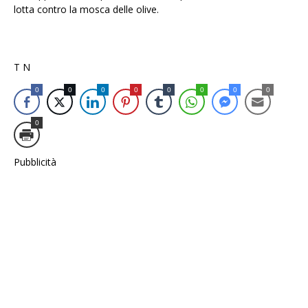
lotta contro la mosca delle olive.
T N
0
0
0
0
0
0
0
0
0
Pubblicità