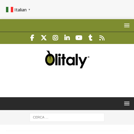
Italian
▼