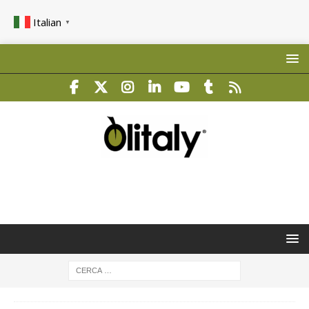
Italian
▼