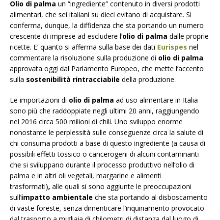
Olio di palma
un “ingrediente” contenuto in diversi prodotti
alimentari, che sei italiani su dieci evitano di acquistare. Si
conferma, dunque, la diffidenza che sta portando un numero
crescente di imprese ad escludere l’
olio di palma
dalle proprie
ricette. E’ quanto si afferma sulla base dei dati
Eurispes
nel
commentare la risoluzione sulla produzione di
olio di palma
approvata oggi dal Parlamento Europeo, che mette l’accento
sulla
sostenibilità rintracciabile
della produzione.
Le importazioni di
olio di palma
ad uso alimentare in Italia
sono più che raddoppiate negli ultimi 20 anni, raggiungendo
nel 2016 circa 500 milioni di chili. Uno sviluppo enorme
nonostante le perplessità sulle
conseguenze circa la salute di
chi consuma prodotti a base di questo ingrediente
(a causa di
possibili effetti tossico o cancerogeni di alcuni contaminanti
che si sviluppano durante il processo produttivo nell’olio di
palma e in altri oli vegetali, margarine e alimenti
trasformati)
,
alle quali si sono aggiunte le preoccupazioni
sull’
impatto ambientale
che sta portando al disboscamento
di vaste foreste, senza dimenticare l’inquinamento provocato
dal trasporto a migliaia di chilometri di distanza dal luogo di