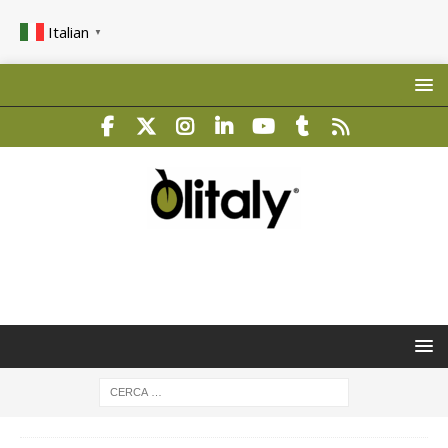
Italian
▼