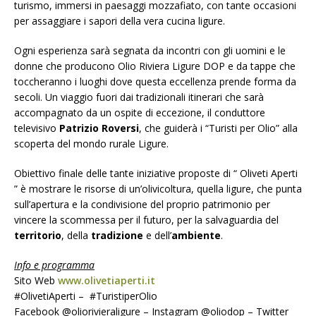
turismo, immersi in paesaggi mozzafiato, con tante occasioni
per assaggiare i sapori della vera cucina ligure.
Ogni esperienza sarà segnata da incontri con gli uomini e le
donne che producono Olio Riviera Ligure DOP e da tappe che
toccheranno i luoghi dove questa eccellenza prende forma da
secoli. Un viaggio fuori dai tradizionali itinerari che sarà
accompagnato da un ospite di eccezione, il conduttore
televisivo
Patrizio Roversi
, che guiderà i “Turisti per Olio” alla
scoperta del mondo rurale Ligure.
Obiettivo finale delle tante iniziative proposte di “ Oliveti Aperti
” è mostrare le risorse di un’olivicoltura, quella ligure, che punta
sull’apertura e la condivisione del proprio patrimonio per
vincere la scommessa per il futuro, per la salvaguardia del
territorio
, della
tradizione
e dell’
ambiente
.
Info e programma
Sito Web
www.olivetiaperti.it
#OlivetiAperti – #TuristiperOlio
Facebook @oliorivieraligure – Instagram @oliodop – Twitter