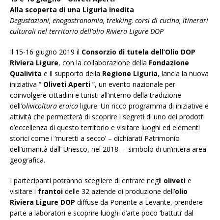
Alla scoperta di una Liguria inedita
Degustazioni, enogastronomia, trekking, corsi di cucina, itinerari
culturali nel territorio
dell’olio Riviera Ligure DOP
Il 15-16 giugno 2019 il
Consorzio di tutela dell’Olio DOP
Riviera Ligure
, con la collaborazione della
Fondazione
Qualivita
e il supporto della
Regione Liguria
, lancia la nuova
iniziativa “
Oliveti Aperti
”, un evento nazionale per
coinvolgere cittadini e turisti all’interno della tradizione
dell’o
livicoltura eroica
ligure. Un ricco programma di iniziative e
attività che permetterà di scoprire i segreti di uno dei prodotti
d’eccellenza di questo territorio e visitare luoghi ed elementi
storici come i ‘muretti a secco’ – dichiarati Patrimonio
dell’umanità dall’ Unesco, nel 2018 – simbolo di un’intera area
geografica.
I partecipanti potranno scegliere di entrare negli
oliveti
e
visitare i
frantoi
delle 32 aziende di produzione dell’
olio
Riviera Ligure DOP
diffuse da Ponente a Levante, prendere
parte a laboratori e scoprire luoghi d’arte poco ‘battuti’ dal