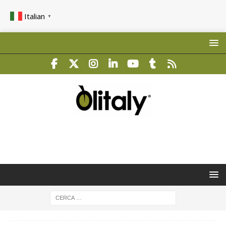
Italian
▼