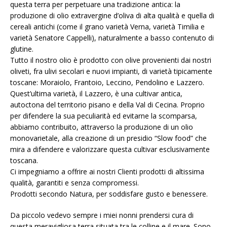
questa terra per perpetuare una tradizione antica: la
produzione di olio extravergine d’oliva di alta qualità e quella di
cereali antichi (come il grano varietà Verna, varietà Timilia e
varietà Senatore Cappelli), naturalmente a basso contenuto di
glutine.
Tutto il nostro olio è prodotto con olive provenienti dai nostri
oliveti, fra ulivi secolari e nuovi impianti, di varietà tipicamente
toscane: Moraiolo, Frantoio, Leccino, Pendolino e Lazzero.
Quest’ultima varietà, il Lazzero, è una cultivar antica,
autoctona del territorio pisano e della Val di Cecina. Proprio
per difendere la sua peculiarità ed evitarne la scomparsa,
abbiamo contribuito, attraverso la produzione di un olio
monovarietale, alla creazione di un presidio “Slow food” che
mira a difendere e valorizzare questa cultivar esclusivamente
toscana.
Ci impegniamo a offrire ai nostri Clienti prodotti di altissima
qualità, garantiti e senza compromessi.
Prodotti secondo Natura, per soddisfare gusto e benessere.
Da piccolo vedevo sempre i miei nonni prendersi cura di
questa meravigliosa terra situata tra le colline e il mare. Sono