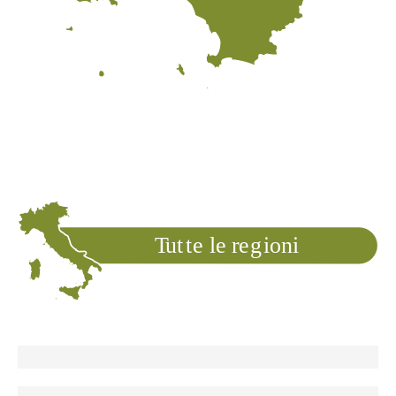
T
ut
t
e le
r
e
g
ioni