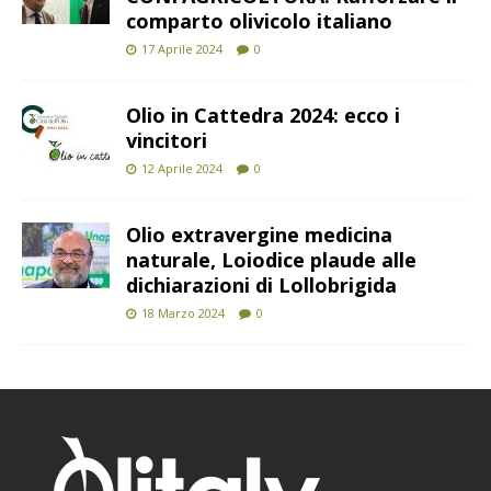
comparto olivicolo italiano
17 Aprile 2024
0
Olio in Cattedra 2024: ecco i
vincitori
12 Aprile 2024
0
Olio extravergine medicina
naturale, Loiodice plaude alle
dichiarazioni di Lollobrigida
18 Marzo 2024
0