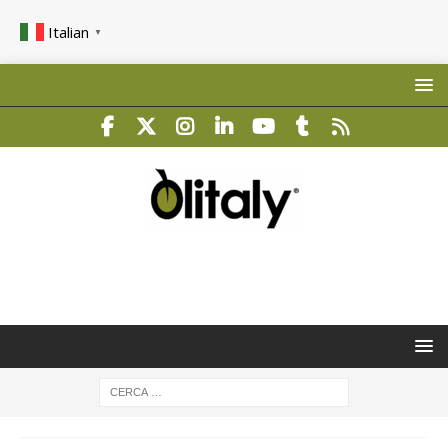
Italian
▼