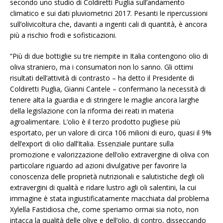
secondo uno studio di Coldiretti Puglia sull’andamento
climatico e sui dati pluviometrici 2017. Pesanti le ripercussioni
sull’olivicoltura che, davanti a ingenti cali di quantità, è ancora
più a rischio frodi e sofisticazioni.
“Più di due bottiglie su tre riempite in Italia contengono olio di
oliva straniero, ma i consumatori non lo sanno. Gli ottimi
risultati dell’attività di contrasto – ha detto il Presidente di
Coldiretti Puglia, Gianni Cantele – confermano la necessità di
tenere alta la guardia e di stringere le maglie ancora larghe
della legislazione con la riforma dei reati in materia
agroalimentare. L’olio è il terzo prodotto pugliese più
esportato, per un valore di circa 106 milioni di euro, quasi il 9%
dell’export di olio dall’Italia. Essenziale puntare sulla
promozione e valorizzazione dell’olio extravergine di oliva con
particolare riguardo ad azioni divulgative per favorire la
conoscenza delle proprietà nutrizionali e salutistiche degli oli
extravergini di qualità e ridare lustro agli oli salentini, la cui
immagine è stata ingiustificatamente macchiata dal problema
Xylella Fastidiosa che, come speriamo ormai sia noto, non
intacca la qualità delle olive e dell’olio, di contro, disseccando