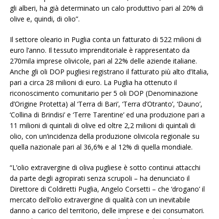
gli alberi, ha già determinato un calo produttivo pari al 20% di
olive e, quindi, di olio”.
Il settore oleario in Puglia conta un fatturato di 522 milioni di
euro l’anno. Il tessuto imprenditoriale è rappresentato da
270mila imprese olivicole, pari al 22% delle aziende italiane.
Anche gli oli DOP pugliesi registrano il fatturato più alto d’Italia,
pari a circa 28 milioni di euro. La Puglia ha ottenuto il
riconoscimento comunitario per 5 oli DOP (Denominazione
d’Origine Protetta) al ‘Terra di Bari’, ‘Terra d’Otranto’, ‘Dauno’,
‘Collina di Brindisi’ e ‘Terre Tarentine’ ed una produzione pari a
11 milioni di quintali di olive ed oltre 2,2 milioni di quintali di
olio, con un’incidenza della produzione olivicola regionale su
quella nazionale pari al 36,6% e al 12% di quella mondiale.
“L’olio extravergine di oliva pugliese è sotto continui attacchi
da parte degli agropirati senza scrupoli – ha denunciato il
Direttore di Coldiretti Puglia, Angelo Corsetti – che ‘drogano’ il
mercato dell’olio extravergine di qualità con un inevitabile
danno a carico del territorio, delle imprese e dei consumatori.