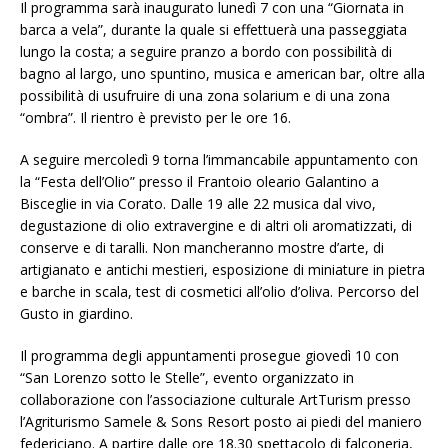
Il programma sarà inaugurato lunedì 7 con una “Giornata in
barca a vela”, durante la quale si effettuerà una passeggiata
lungo la costa; a seguire pranzo a bordo con possibilità di
bagno al largo, uno spuntino, musica e american bar, oltre alla
possibilità di usufruire di una zona solarium e di una zona
“ombra”. Il rientro è previsto per le ore 16.
A seguire mercoledì 9 torna l’immancabile appuntamento con
la “Festa dell’Olio” presso il Frantoio oleario Galantino a
Bisceglie in via Corato. Dalle 19 alle 22 musica dal vivo,
degustazione di olio extravergine e di altri oli aromatizzati, di
conserve e di taralli. Non mancheranno mostre d’arte, di
artigianato e antichi mestieri, esposizione di miniature in pietra
e barche in scala, test di cosmetici all’olio d’oliva. Percorso del
Gusto in giardino.
Il programma degli appuntamenti prosegue giovedì 10 con
“San Lorenzo sotto le Stelle”, evento organizzato in
collaborazione con l’associazione culturale ArtTurism presso
l’Agriturismo Samele & Sons Resort posto ai piedi del maniero
federiciano. A partire dalle ore 18.30 spettacolo di falconeria,