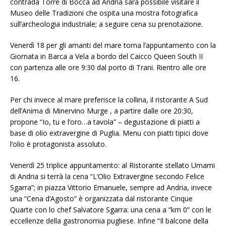
contrada Torre di Bocca ad Andria sarà possibile visitare il
Museo delle Tradizioni che ospita una mostra fotografica
sull’archeologia industriale; a seguire cena su prenotazione.
Venerdì 18 per gli amanti del mare torna l’appuntamento con la
Giornata in Barca a Vela a bordo del Caicco Queen South II
con partenza alle ore 9:30 dal porto di Trani. Rientro alle ore
16.
Per chi invece al mare preferisce la collina, il ristorante A Sud
dell’Anima di Minervino Murge , a partire dalle ore 20:30,
propone “Io, tu e l’oro…a tavola” – degustazione di piatti a
base di olio extravergine di Puglia. Menu con piatti tipici dove
l’olio è protagonista assoluto.
Venerdì 25 triplice appuntamento: al Ristorante stellato Umami
di Andria si terrà la cena “L’Olio Extravergine secondo Felice
Sgarra”; in piazza Vittorio Emanuele, sempre ad Andria, invece
una “Cena d’Agosto” è organizzata dal ristorante Cinque
Quarte con lo chef Salvatore Sgarra: una cena a “km 0” con le
eccellenze della gastronomia pugliese. Infine “Il balcone della