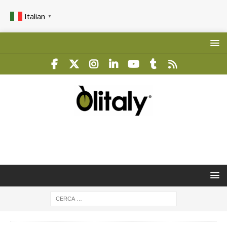
Italian
▼