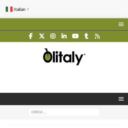
Italian
▼