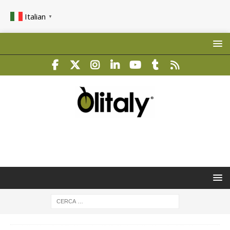
Italian
▼