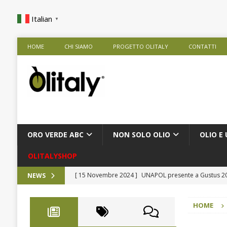
Italian
▼
HOME
CHI SIAMO
PROGETTO OLITALY
CONTATTI
ORO VERDE ABC
NON SOLO OLIO
OLIO E 
OLITALYSHOP
[ 15 Novembre 2024 ]
UNAPOL presente a Gustus 
NEWS
[ 9 Ottobre 2024 ]
Rise Against Hunger nelle Scuole
HOME
[ 28 Agosto 2024 ]
Frantoio Agricola De Cesare Srl
[ 9 Agosto 2024 ]
Presentazione Extra in Tour
CO