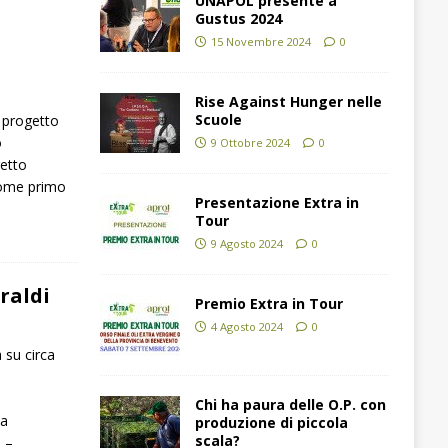
UNAPOL presente a
Gustus 2024
15 Novembre 2024
0
Rise Against Hunger nelle
Scuole
 progetto
o
9 Ottobre 2024
0
getto
come primo
Presentazione Extra in
Tour
9 Agosto 2024
0
raldi
Premio Extra in Tour
4 Agosto 2024
0
a su circa
e
Chi ha paura delle O.P. con
na
produzione di piccola
scala?
e –