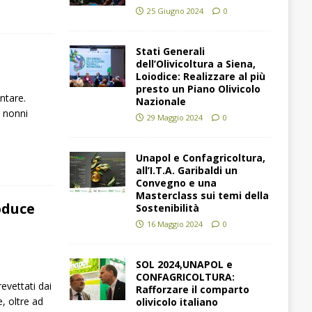
25 Giugno 2024
0
Stati Generali
dell’Olivicoltura a Siena,
Loiodice: Realizzare al più
presto un Piano Olivicolo
ntare.
Nazionale
 nonni
29 Maggio 2024
0
Unapol e Confagricoltura,
all’I.T.A. Garibaldi un
Convegno e una
Masterclass sui temi della
oduce
Sostenibilità
16 Maggio 2024
0
SOL 2024,UNAPOL e
CONFAGRICOLTURA:
evettati dai
Rafforzare il comparto
e, oltre ad
olivicolo italiano