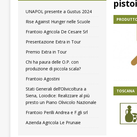
pisto
[ 4 Agosto 2024 ]
Premio Extra in Tour
NOTIZIE
UNAPOL presente a Gustus 2024
PRODUTTO
[ 4 Aprile 2018 ]
Olitaly lancia la mappatura dei picc
Rise Against Hunger nelle Scuole
Frantoio Agricola De Cesare Srl
Presentazione Extra in Tour
Premio Extra in Tour
Chi ha paura delle O.P. con
produzione di piccola scala?
Frantoio Agostini
Stati Generali dell’Olivicoltura a
TOSCANA
Siena, Loiodice: Realizzare al più
presto un Piano Olivicolo Nazionale
Frantoio Perilli Andrea e F.gli srl
Azienda Agricola Le Prunaie