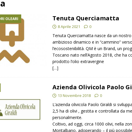
ia
Tenuta Querciamatta
RI OLEARI
oli produttori.
NOTIZIE
8 Aprile 2021
0
Tenuta Querciamatta nasce da un nostro
ambizioso dinamico e in “cammino” vers
l’ecosostenibilità. QM è un Brand, un pro
Toscano nato nell’Agosto 2018, che ha 
prodotto l’olio extravergine
[…]
Azienda Olivicola Paolo Gi
13 Novembre 2018
0
L’azienda olivicola Paolo Giraldi si svilupp
2,5 ha di olivi , gestita e controllata da m
personalmente.
Coltivo, ad oggi, circa 1000 olivi, nella zo
Montalbano, adoperando – il più possibil