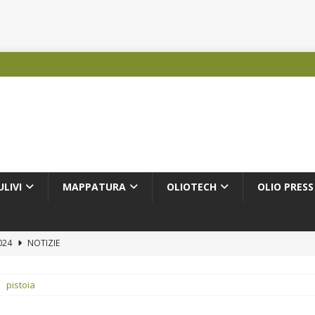
ULIVI
MAPPATURA
OLIOTECH
OLIO PRESS
2024
NOTIZIE
NOTIZIE
pistoia
PRODUTTORI OLEARI
MUNICATI STAMPA