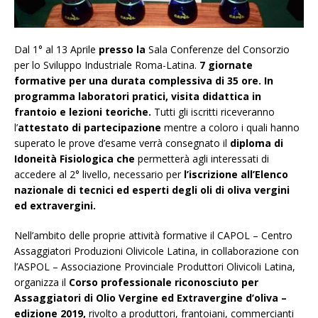
Dal 1° al 13 Aprile
presso la
Sala Conferenze del Consorzio
per lo Sviluppo Industriale Roma-Latina.
7 giornate
formative per una durata complessiva di 35 ore. In
programma laboratori pratici, visita didattica in
frantoio e lezioni teoriche.
Tutti gli iscritti riceveranno
l’
attestato di partecipazione
mentre
a coloro i quali hanno
superato le prove d’esame verrà consegnato il
diploma di
Idoneità Fisiologica che
permetterà agli interessati di
accedere al 2° livello, necessario per
l’
iscrizione all’Elenco
nazionale di tecnici ed esperti degli oli di oliva vergini
ed extravergini
.
Nell’ambito delle proprie attività formative il CAPOL – Centro
Assaggiatori Produzioni Olivicole Latina, in collaborazione con
l’ASPOL – Associazione Provinciale Produttori Olivicoli Latina,
organizza il
Corso professionale riconosciuto per
Assaggiatori di Olio Vergine ed Extravergine d’oliva –
edizione 2019,
rivolto a produttori, frantoiani, commercianti