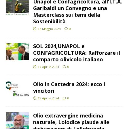
Unapol e Confagricoltura, all’I.T.A.
Garibaldi un Convegno e una
Masterclass sui temi della
Sostenibilità
16 Maggio 2024
0
SOL 2024,UNAPOL e
CONFAGRICOLTURA: Rafforzare il
comparto olivicolo italiano
17 Aprile 2024
0
Olio in Cattedra 2024: ecco i
vincitori
12 Aprile 2024
0
Olio extravergine medicina
naturale, Loiodice plaude alle
dichiarazioni di Lollobrigida