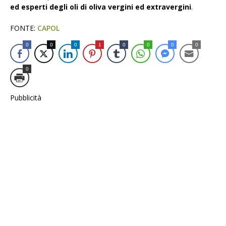
ed esperti degli oli di oliva vergini ed extravergini
.
FONTE:
CAPOL
0
0
0
1
0
0
0
0
0
Pubblicità