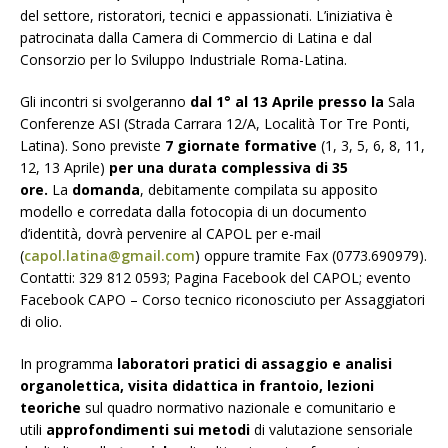
del settore, ristoratori, tecnici e appassionati. L’iniziativa è
patrocinata dalla Camera di Commercio di Latina e dal
Consorzio per lo Sviluppo Industriale Roma-Latina.
Gli incontri si svolgeranno
dal 1° al 13 Aprile
presso la
Sala
Conferenze ASI (Strada Carrara 12/A, Località Tor Tre Ponti,
Latina). Sono previste
7 giornate formative
(1, 3, 5, 6, 8, 11,
12, 13 Aprile)
per una durata complessiva di 35
ore.
La
domanda
, debitamente compilata su apposito
modello e corredata dalla fotocopia di un documento
d’identità, dovrà pervenire al CAPOL per e-mail
(
capol.latina@gmail.com
) oppure tramite Fax (0773.690979).
Contatti: 329 812 0593; Pagina Facebook del CAPOL; evento
Facebook CAPO – Corso tecnico riconosciuto per Assaggiatori
di olio.
In programma
laboratori pratici di assaggio e analisi
organolettica, visita didattica in frantoio, lezioni
teoriche
sul quadro normativo nazionale e comunitario e
utili
approfondimenti sui metodi
di valutazione sensoriale