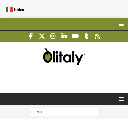
Italian
▼