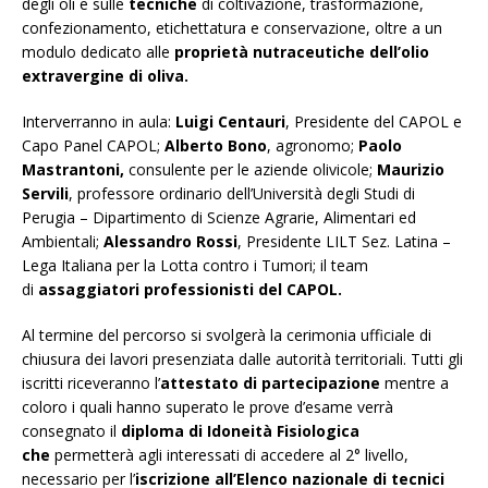
degli oli e sulle
tecniche
di coltivazione, trasformazione,
confezionamento, etichettatura e conservazione, oltre a un
modulo dedicato alle
proprietà nutraceutiche dell’olio
extravergine di oliva.
Interverranno in aula:
Luigi Centauri
, Presidente del CAPOL e
Capo Panel CAPOL;
Alberto Bono
, agronomo;
Paolo
Mastrantoni,
consulente per le aziende olivicole;
Maurizio
Servili
, professore ordinario dell’Università degli Studi di
Perugia – Dipartimento di Scienze Agrarie, Alimentari ed
Ambientali;
Alessandro Rossi
, Presidente LILT Sez. Latina –
Lega Italiana per la Lotta contro i Tumori; il team
di
assaggiatori professionisti del CAPOL.
Al termine del percorso si svolgerà la cerimonia ufficiale di
chiusura dei lavori presenziata dalle autorità territoriali. Tutti gli
iscritti riceveranno l’
attestato di partecipazione
mentre a
coloro i quali hanno superato le prove d’esame verrà
consegnato il
diploma di Idoneità Fisiologica
che
permetterà agli interessati di accedere al 2° livello,
necessario per l’
iscrizione all’Elenco nazionale di tecnici