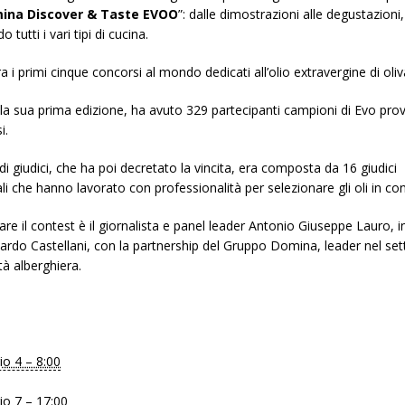
ina Discover & Taste EVOO
”: dalle dimostrazioni alle degustazioni,
 tutti i vari tipi di cucina.
 i primi cinque concorsi al mondo dedicati all’olio extravergine di oliv
lla sua prima edizione, ha avuto 329 partecipanti campioni di Evo prov
i.
i giudici, che ha poi decretato la vincita, era composta da 16 giudici
li che hanno lavorato con professionalità per selezionare gli oli in co
re il contest è il giornalista e panel leader Antonio Giuseppe Lauro, 
ardo Castellani, con la partnership del Gruppo Domina, leader nel set
à alberghiera.
o 4 – 8:00
o 7 – 17:00