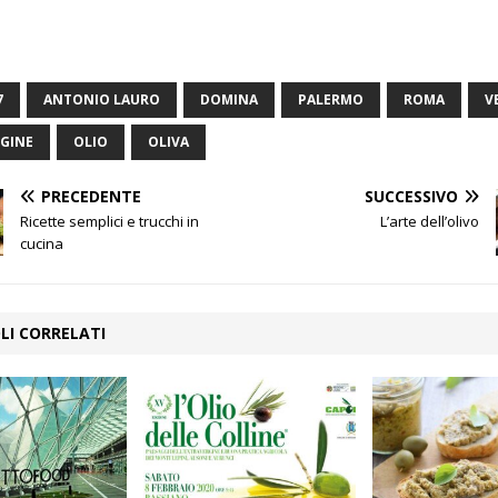
7
ANTONIO LAURO
DOMINA
PALERMO
ROMA
V
GINE
OLIO
OLIVA
PRECEDENTE
SUCCESSIVO
Ricette semplici e trucchi in
L’arte dell’olivo
cucina
LI CORRELATI