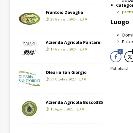
Categor
prem
Frantoio Zavaglia
25 Gennaio 2024
0
Luogo
Domin
Pale
Azienda Agricola Pantarei
17 Gennaio 2024
0
0
Pubblicità
Olearia San Giorgio
31 Ottobre 2023
0
Azienda Agricola Bosco385
15 Agosto 2023
0