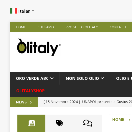
Italian
▼
HOME
CHI SIAMO
PROGETTO OLITALY
CONTATTI
ORO VERDE ABC
NON SOLO OLIO
OLIO E 
OLITALYSHOP
[ 15 Novembre 2024 ]
UNAPOL presente a Gustus 
NEWS
[ 9 Ottobre 2024 ]
Rise Against Hunger nelle Scuole
HOME
[ 28 Agosto 2024 ]
Frantoio Agricola De Cesare Srl
[ 9 Agosto 2024 ]
Presentazione Extra in Tour
CO