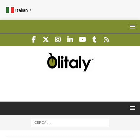
Italian
▼