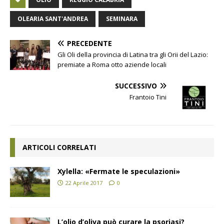
OLEARIA SANT'ANDREA
SEMINARA
PRECEDENTE
Gli Oli della provincia di Latina tra gli Orii del Lazio:
premiate a Roma otto aziende locali
SUCCESSIVO
Frantoio Tini
ARTICOLI CORRELATI
Xylella: «Fermate le speculazioni»
22 Aprile 2017
0
L’olio d’oliva può curare la psoriasi?