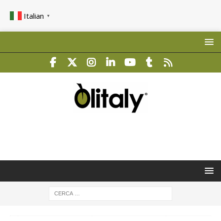
Italian
▼