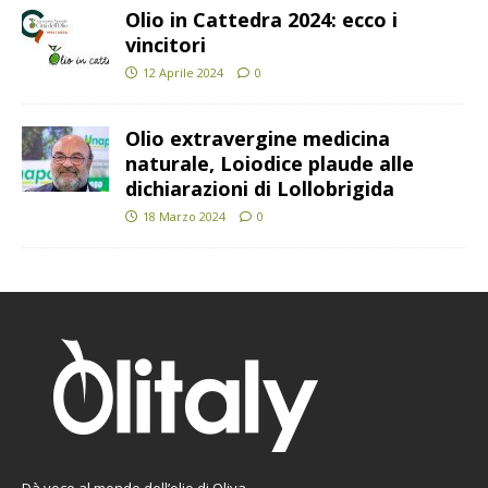
Olio in Cattedra 2024: ecco i
vincitori
12 Aprile 2024
0
Olio extravergine medicina
naturale, Loiodice plaude alle
dichiarazioni di Lollobrigida
18 Marzo 2024
0
Dà voce al mondo dell’olio di Oliva.