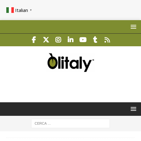
Italian
▼