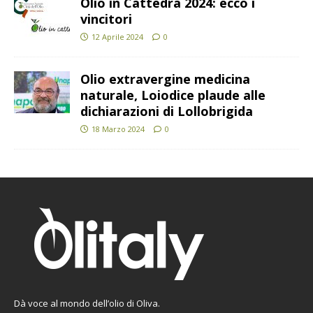
Olio in Cattedra 2024: ecco i
vincitori
12 Aprile 2024
0
Olio extravergine medicina
naturale, Loiodice plaude alle
dichiarazioni di Lollobrigida
18 Marzo 2024
0
Dà voce al mondo dell’olio di Oliva.