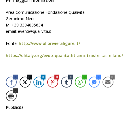
Per maggiori informazioni
Area Comunicazione Fondazione Qualivita
Geronimo Nerli
M: +39 3394835634
email: eventi@qualivita.it
Fonte:
http://www.oliorivieraligure.it/
https://olitaly.org/evoo-qualita-litrana-trasferta-milano/
0
0
0
0
0
0
0
0
0
Pubblicità